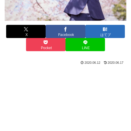
X
Facebook
はてブ
Pocket
LINE
2020.06.12
2020.06.17