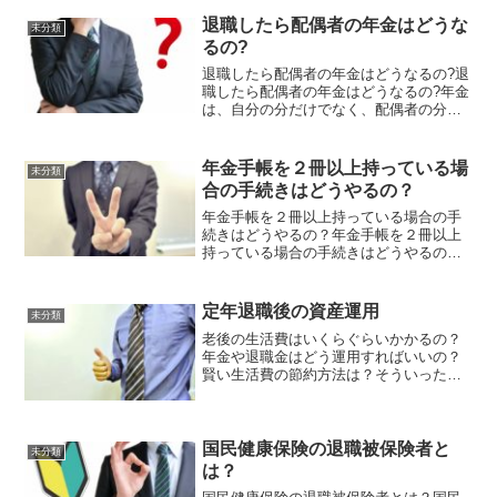
す。その１ 高額療養費制度を利用する
年齢を重ねてきますと医療費がどうして
退職したら配偶者の年金はどうな
未分類
も増えてきますが、そんな時...
るの?
退職したら配偶者の年金はどうなるの?退
職したら配偶者の年金はどうなるの?年金
は、自分の分だけでなく、配偶者の分ま
で考慮にいれる必要があります。配偶者
を扶養している場合、退職前までは配偶
者は第３号被保険者として、年金保険料
年金手帳を２冊以上持っている場
未分類
を納めなくてもよかっ...
合の手続きはどうやるの？
年金手帳を２冊以上持っている場合の手
続きはどうやるの？年金手帳を２冊以上
持っている場合の手続きはどうやるの？
年金手帳は基本的に一人に１冊ですが、
転職経験のある方など、その際の手続き
上のミス等で年金手帳を２冊以上持って
定年退職後の資産運用
未分類
いるケースがあります。そ...
老後の生活費はいくらぐらいかかるの？
年金や退職金はどう運用すればいいの？
賢い生活費の節約方法は？そういった老
後の生活に不安を抱えている定年退職者
のための資産運用の入門サイトはこちら
です。
国民健康保険の退職被保険者と
未分類
は？